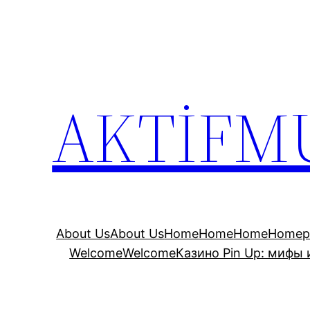
İçeriğe
geç
AKTİFM
About Us
About Us
Home
Home
Home
Homep
Welcome
Welcome
Казино Pin Up: мифы 