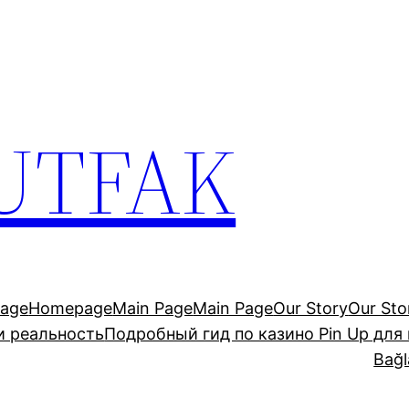
UTFAK
age
Homepage
Main Page
Main Page
Our Story
Our Sto
и реальность
Подробный гид по казино Pin Up для
Bağl