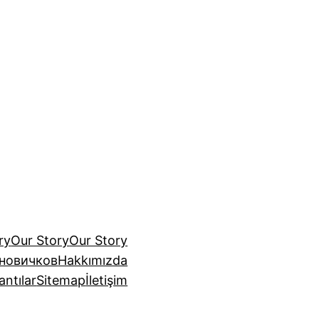
ry
Our Story
Our Story
 новичков
Hakkımızda
antılar
Sitemap
İletişim