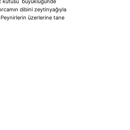
ibrit kutusu büyüklüğünde
orcamın dibini zeytinyağıyla
 Peynirlerin üzerlerine tane