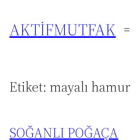
İçeriğe
geç
AKTİFMUTFAK
Etiket:
mayalı hamur
SOĞANLI POĞAÇA