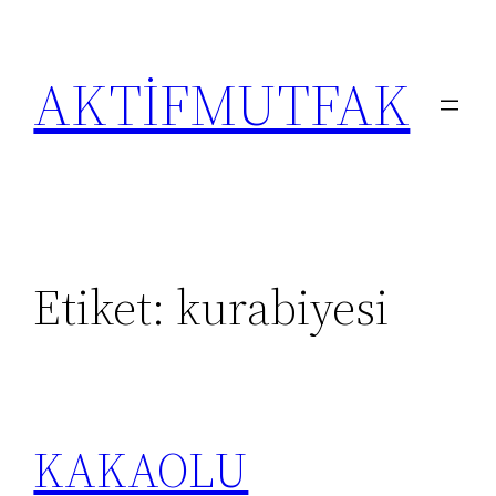
İçeriğe
geç
AKTİFMUTFAK
Etiket:
kurabiyesi
KAKAOLU