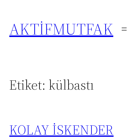
İçeriğe
geç
AKTİFMUTFAK
Etiket:
külbastı
KOLAY İSKENDER