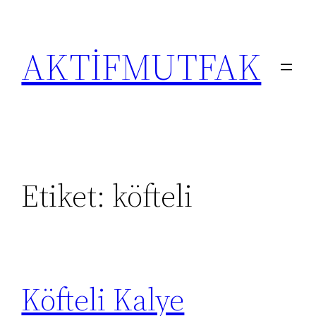
İçeriğe
geç
AKTİFMUTFAK
Etiket:
köfteli
Köfteli Kalye