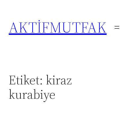
İçeriğe
geç
AKTİFMUTFAK
Etiket:
kiraz
kurabiye