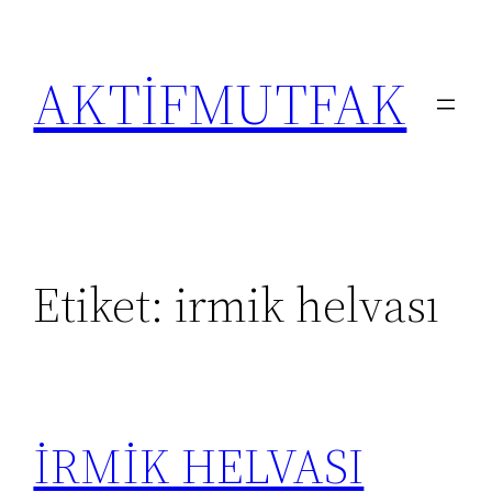
İçeriğe
geç
AKTİFMUTFAK
Etiket:
irmik helvası
İRMİK HELVASI