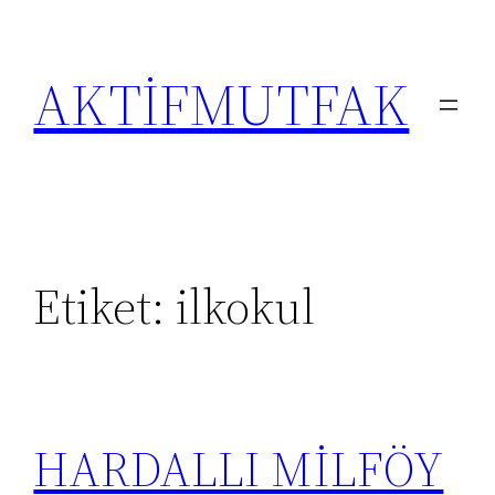
İçeriğe
geç
AKTİFMUTFAK
Etiket:
ilkokul
HARDALLI MİLFÖY