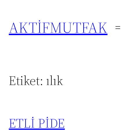
İçeriğe
geç
AKTİFMUTFAK
Etiket:
ılık
ETLİ PİDE