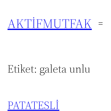
İçeriğe
geç
AKTİFMUTFAK
Etiket:
galeta unlu
PATATESLİ