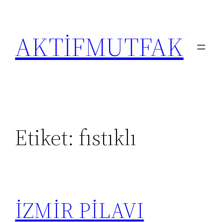
İçeriğe
geç
AKTİFMUTFAK
Etiket:
fıstıklı
İZMİR PİLAVI