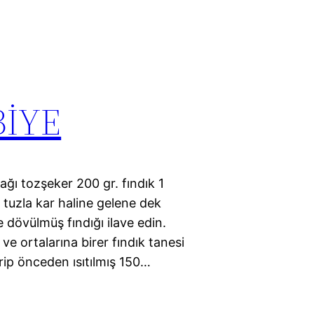
BİYE
ğı tozşeker 200 gr. fındık 1
m tuzla kar haline gelene dek
e dövülmüş fındığı ilave edin.
 ve ortalarına birer fındık tanesi
tirip önceden ısıtılmış 150…