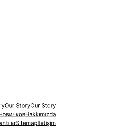
ry
Our Story
Our Story
 новичков
Hakkımızda
antılar
Sitemap
İletişim