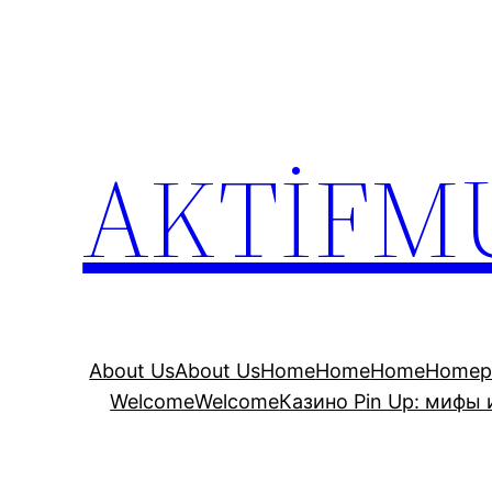
İçeriğe
geç
AKTİFM
About Us
About Us
Home
Home
Home
Homep
Welcome
Welcome
Казино Pin Up: мифы 