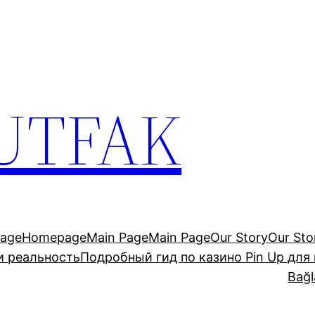
UTFAK
age
Homepage
Main Page
Main Page
Our Story
Our Sto
и реальность
Подробный гид по казино Pin Up для
Bağl