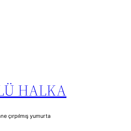
LÜ HALKA
ane çırpılmış yumurta