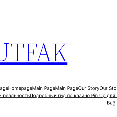
UTFAK
age
Homepage
Main Page
Main Page
Our Story
Our Sto
и реальность
Подробный гид по казино Pin Up для
Bağl