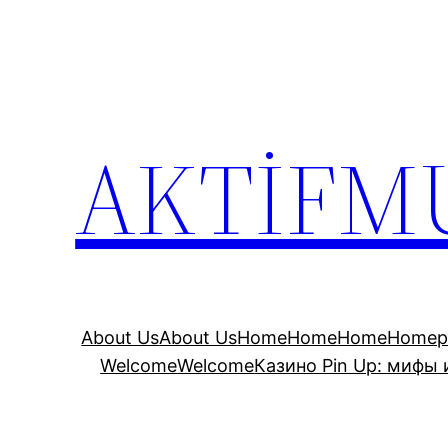
İçeriğe
geç
AKTİFM
About Us
About Us
Home
Home
Home
Homep
Welcome
Welcome
Казино Pin Up: мифы 