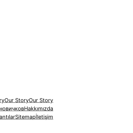
ry
Our Story
Our Story
 новичков
Hakkımızda
antılar
Sitemap
İletişim