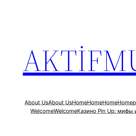
İçeriğe
geç
AKTİFM
About Us
About Us
Home
Home
Home
Homep
Welcome
Welcome
Казино Pin Up: мифы 