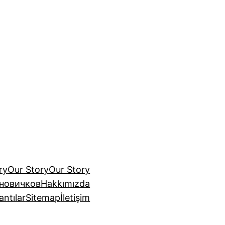
ry
Our Story
Our Story
 новичков
Hakkımızda
antılar
Sitemap
İletişim