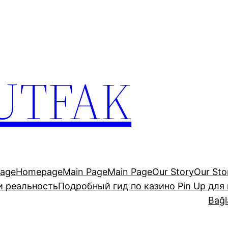
UTFAK
age
Homepage
Main Page
Main Page
Our Story
Our Sto
и реальность
Подробный гид по казино Pin Up для
Bağl