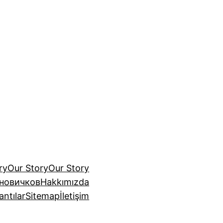
ry
Our Story
Our Story
 новичков
Hakkımızda
antılar
Sitemap
İletişim