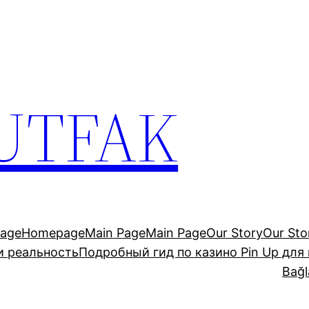
UTFAK
age
Homepage
Main Page
Main Page
Our Story
Our Sto
и реальность
Подробный гид по казино Pin Up для
Bağl