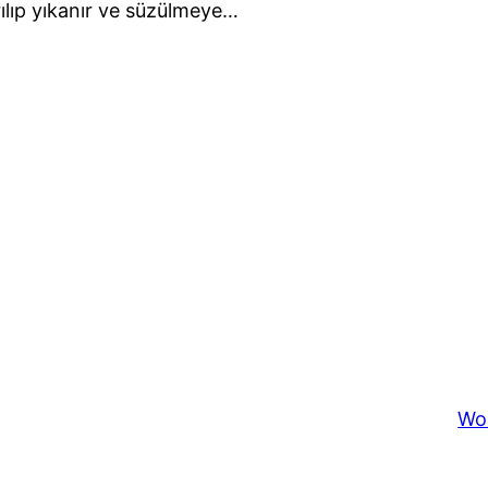
arılıp yıkanır ve süzülmeye…
Wo