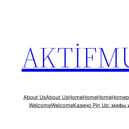
İçeriğe
geç
AKTİFM
About Us
About Us
Home
Home
Home
Homep
Welcome
Welcome
Казино Pin Up: мифы 