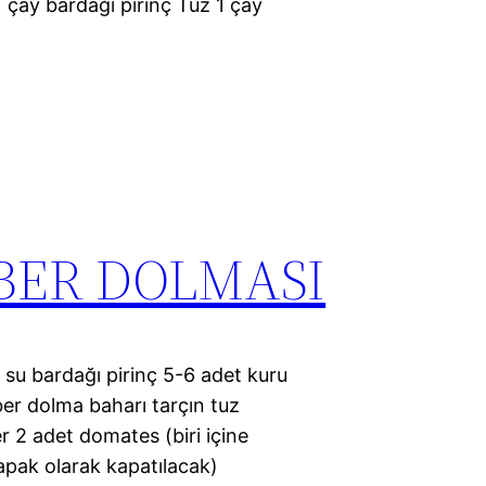
 1 çay bardağı pirinç Tuz 1 çay
İBER DOLMASI
2 su bardağı pirinç 5-6 adet kuru
er dolma baharı tarçın tuz
r 2 adet domates (biri içine
apak olarak kapatılacak)