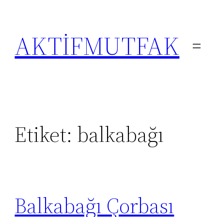
İçeriğe
geç
AKTİFMUTFAK
Etiket:
balkabağı
Balkabağı Çorbası