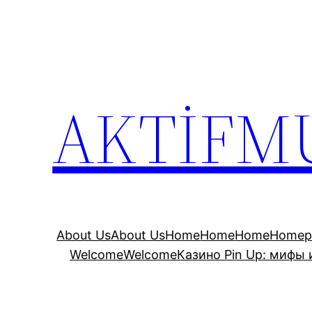
İçeriğe
geç
AKTİFM
About Us
About Us
Home
Home
Home
Homep
Welcome
Welcome
Казино Pin Up: мифы 