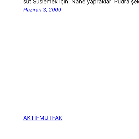
süt Süslemek için: Nane yaprakları Pudra şek
Haziran 3, 2009
AKTİFMUTFAK