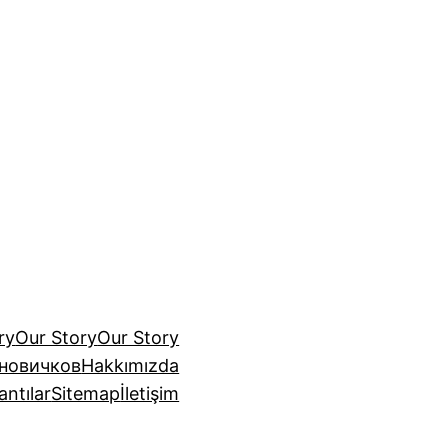
ry
Our Story
Our Story
 новичков
Hakkımızda
antılar
Sitemap
İletişim