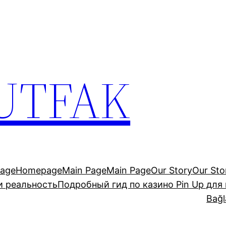
UTFAK
age
Homepage
Main Page
Main Page
Our Story
Our Sto
и реальность
Подробный гид по казино Pin Up для
Bağl