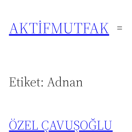
İçeriğe
geç
AKTİFMUTFAK
Etiket:
Adnan
ÖZEL ÇAVUŞOĞLU