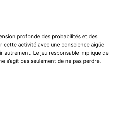
hension profonde des probabilités et des
r cette activité avec une conscience aigüe
ir autrement. Le jeu responsable implique de
l ne s’agit pas seulement de ne pas perdre,