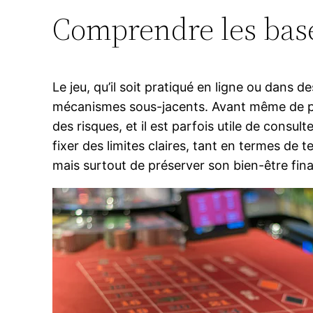
Comprendre les base
Le jeu, qu’il soit pratiqué en ligne ou dan
mécanismes sous-jacents. Avant même de pens
des risques, et il est parfois utile de consu
fixer des limites claires, tant en termes de 
mais surtout de préserver son bien-être fin