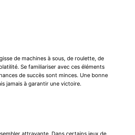
’agisse de machines à sous, de roulette, de
latilité. Se familiariser avec ces éléments
es chances de succès sont minces. Une bonne
s jamais à garantir une victoire.
t sembler attrayante. Dans certains jeux de