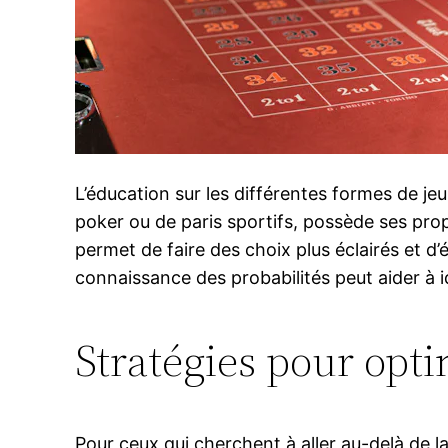
L’éducation sur les différentes formes de jeu
poker ou de paris sportifs, possède ses propr
permet de faire des choix plus éclairés et d
connaissance des probabilités peut aider à id
Stratégies pour opt
Pour ceux qui cherchent à aller au-delà de la