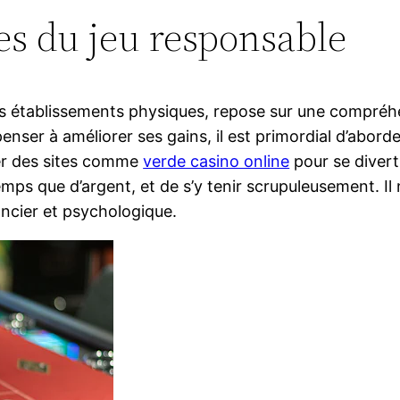
s du jeu responsable
s des établissements physiques, repose sur une compré
er à améliorer ses gains, il est primordial d’aborde
lter des sites comme
verde casino online
pour se divert
temps que d’argent, et de s’y tenir scrupuleusement. I
ancier et psychologique.