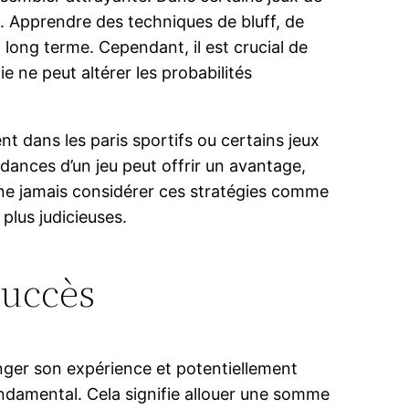
ce. Apprendre des techniques de bluff, de
long terme. Cependant, il est crucial de
e ne peut altérer les probabilités
t dans les paris sportifs ou certains jeux
dances d’un jeu peut offrir un avantage,
e ne jamais considérer ces stratégies comme
plus judicieuses.
succès
longer son expérience et potentiellement
fondamental. Cela signifie allouer une somme