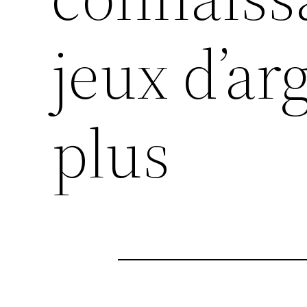
jeux d’ar
plus