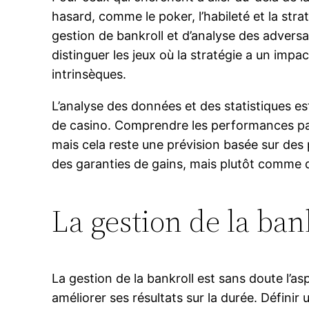
hasard, comme le poker, l’habileté et la stra
gestion de bankroll et d’analyse des adversa
distinguer les jeux où la stratégie a un impa
intrinsèques.
L’analyse des données et des statistiques es
de casino. Comprendre les performances pass
mais cela reste une prévision basée sur des
des garanties de gains, mais plutôt comme d
La gestion de la ban
La gestion de la bankroll est sans doute l’a
améliorer ses résultats sur la durée. Défini