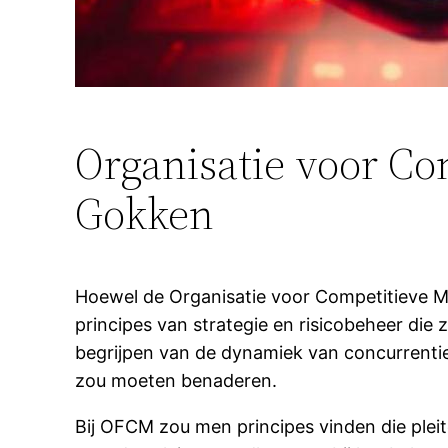
Organisatie voor C
Gokken
Hoewel de Organisatie voor Competitieve Ma
principes van strategie en risicobeheer di
begrijpen van de dynamiek van concurrentie
zou moeten benaderen.
Bij OFCM zou men principes vinden die pleite