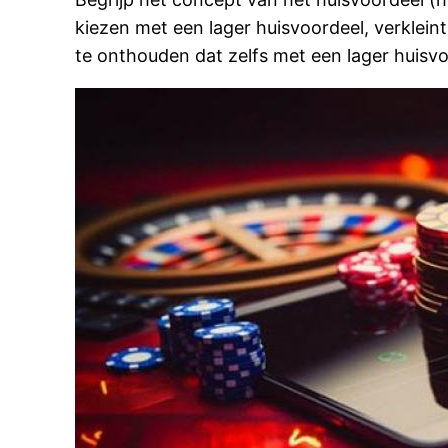
kiezen met een lager huisvoordeel, verklein
te onthouden dat zelfs met een lager huisvo