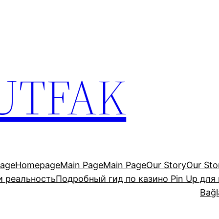
UTFAK
age
Homepage
Main Page
Main Page
Our Story
Our Sto
и реальность
Подробный гид по казино Pin Up для
Bağl