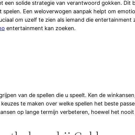
een solide strategie van verantwoord gokken. Dit bet
 met spelen. Een weloverwogen aanpak helpt om emoti
ruciaal om uzelf te zien als iemand die entertainment 
no
entertainment kan zoeken.
grijpen van de spellen die u speelt. Ken de winkansen
n keuzes te maken over welke spellen het beste passe
ansen op lange termijn verbeteren, hoewel het nooit 