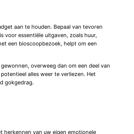
udget aan te houden. Bepaal van tevoren
s voor essentiële uitgaven, zoals huur,
 met een bioscoopbezoek, helpt om een
eft gewonnen, overweeg dan om een deel van
otentieel alles weer te verliezen. Het
erd gokgedrag.
Het herkennen van uw eigen emotionele