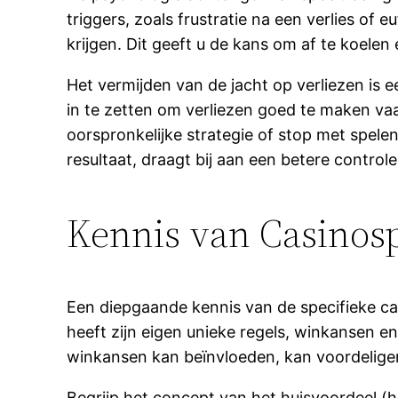
triggers, zoals frustratie na een verlies o
krijgen. Dit geeft u de kans om af te koelen
Het vermijden van de jacht op verliezen is 
in te zetten om verliezen goed te maken va
oorspronkelijke strategie of stop met spelen 
resultaat, draagt bij aan een betere controle
Kennis van Casinosp
Een diepgaande kennis van de specifieke ca
heeft zijn eigen unieke regels, winkansen en
winkansen kan beïnvloeden, kan voordelige
Begrijp het concept van het huisvoordeel (hou