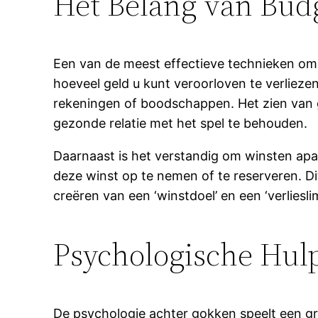
Het Belang van Bud
Een van de meest effectieve technieken om 
hoeveel geld u kunt veroorloven te verlieze
rekeningen of boodschappen. Het zien van 
gezonde relatie met het spel te behouden.
Daarnaast is het verstandig om winsten ap
deze winst op te nemen of te reserveren. Dit
creëren van een ‘winstdoel’ en een ‘verlies
Psychologische Hul
De psychologie achter gokken speelt een gr