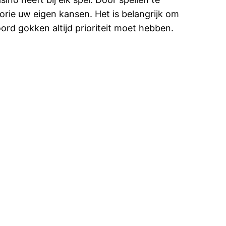
orie uw eigen kansen. Het is belangrijk om
rd gokken altijd prioriteit moet hebben.