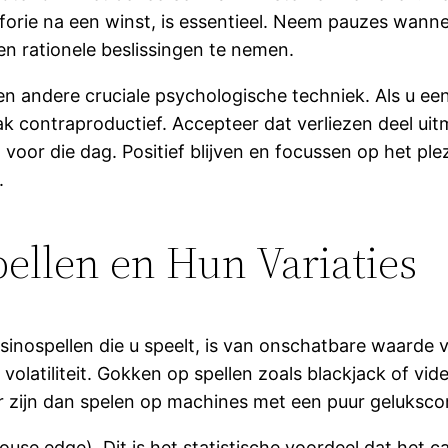
f euforie na een winst, is essentieel. Neem pauzes wa
 en rationele beslissingen te nemen.
een andere cruciale psychologische techniek. Als u ee
ak contraproductief. Accepteer dat verliezen deel ui
voor die dag. Positief blijven en focussen op het plez
.
ellen en Hun Variaties
sinospellen die u speelt, is van onschatbare waarde 
 volatiliteit. Gokken op spellen zoals blackjack of vi
r zijn dan spelen op machines met een puur geluksc
se edge). Dit is het statistische voordeel dat het cas