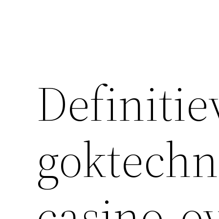
Definitie
goktechn
casino-o