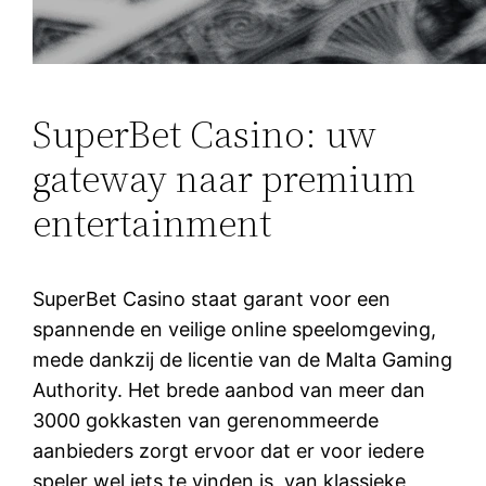
SuperBet Casino: uw
gateway naar premium
entertainment
SuperBet Casino staat garant voor een
spannende en veilige online speelomgeving,
mede dankzij de licentie van de Malta Gaming
Authority. Het brede aanbod van meer dan
3000 gokkasten van gerenommeerde
aanbieders zorgt ervoor dat er voor iedere
speler wel iets te vinden is, van klassieke