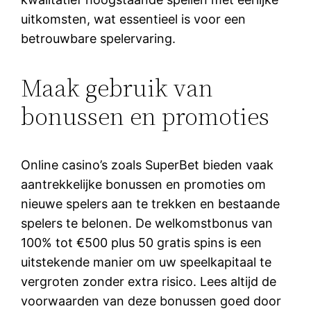
uitkomsten, wat essentieel is voor een
betrouwbare spelervaring.
Maak gebruik van
bonussen en promoties
Online casino’s zoals SuperBet bieden vaak
aantrekkelijke bonussen en promoties om
nieuwe spelers aan te trekken en bestaande
spelers te belonen. De welkomstbonus van
100% tot €500 plus 50 gratis spins is een
uitstekende manier om uw speelkapitaal te
vergroten zonder extra risico. Lees altijd de
voorwaarden van deze bonussen goed door