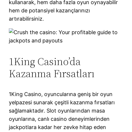
kullanarak, hem daha fazla oyun oynayabilir
hem de potansiyel kazançlarınızı
artırabilirsiniz.
1King Casino’da
Kazanma Fırsatları
1King Casino, oyuncularına geniş bir oyun
yelpazesi sunarak çeşitli kazanma fırsatları
sağlamaktadır. Slot oyunlarından masa
oyunlarına, canlı casino deneyimlerinden
jackpotlara kadar her zevke hitap eden