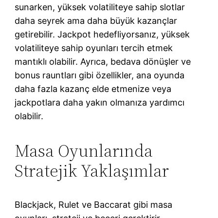
sunarken, yüksek volatiliteye sahip slotlar
daha seyrek ama daha büyük kazançlar
getirebilir. Jackpot hedefliyorsanız, yüksek
volatiliteye sahip oyunları tercih etmek
mantıklı olabilir. Ayrıca, bedava dönüşler ve
bonus rauntları gibi özellikler, ana oyunda
daha fazla kazanç elde etmenize veya
jackpotlara daha yakın olmanıza yardımcı
olabilir.
Masa Oyunlarında
Stratejik Yaklaşımlar
Blackjack, Rulet ve Baccarat gibi masa