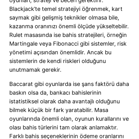
oyunları, strateji ve beceri gerektirir.
Blackjack’te temel stratejiyi öğrenmek, kart
saymak gibi gelişmiş teknikler olmasa bile,
kazanma oranınızı önemli ölçüde yükseltebilir.
Rulet masasında ise bahis stratejileri, örneğin
Martingale veya Fibonacci gibi sistemler, risk
yönetimi açısından önemlidir. Ancak bu
sistemlerin de kendi riskleri olduğunu
unutmamak gerekir.
Baccarat gibi oyunlarda ise şans faktörü daha
baskın olsa da, bankacı bahislerinin
istatistiksel olarak daha avantajlı olduğunu
bilmek küçük bir fark yaratabilir. Masa
oyunlarında önemli olan, oyunun kurallarını ve
olası bahis türlerini tam olarak anlamaktır.
Farklı bahis seçeneklerinin ödeme oranlarını