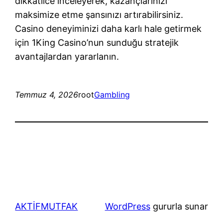
dikkatlice inceleyerek, kazançlarınızı
maksimize etme şansınızı artırabilirsiniz.
Casino deneyiminizi daha karlı hale getirmek
için 1King Casino’nun sunduğu stratejik
avantajlardan yararlanın.
Temmuz 4, 2026
root
Gambling
AKTİFMUTFAK
WordPress
gururla sunar