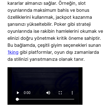
kararlar almanızı sağlar. Örneğin, slot
oyunlarında maksimum bahis ve bonus
özelliklerini kullanmak, jackpot kazanma
şansınızı yükseltebilir. Poker gibi strateji
oyunlarında ise rakibin hamlelerini okumak ve
elinizi doğru yönetmek kritik öneme sahiptir.
Bu bağlamda, çeşitli giyim seçenekleri sunan
1king
gibi platformlar, oyun dışı zamanlarda
da stilinizi yansıtmanıza olanak tanır.