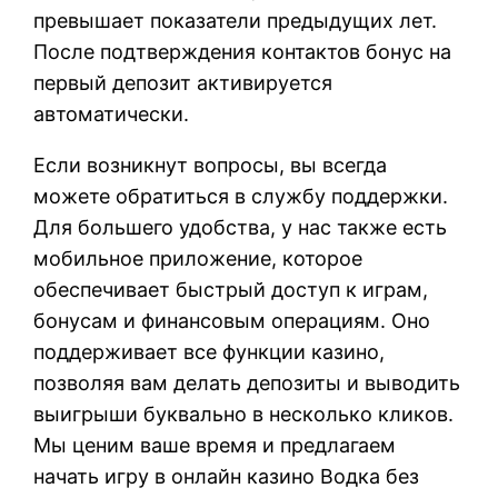
превышает показатели предыдущих лет.
После подтверждения контактов бонус на
первый депозит активируется
автоматически.
Если возникнут вопросы, вы всегда
можете обратиться в службу поддержки.
Для большего удобства, у нас также есть
мобильное приложение, которое
обеспечивает быстрый доступ к играм,
бонусам и финансовым операциям. Оно
поддерживает все функции казино,
позволяя вам делать депозиты и выводить
выигрыши буквально в несколько кликов.
Мы ценим ваше время и предлагаем
начать игру в онлайн казино Водка без