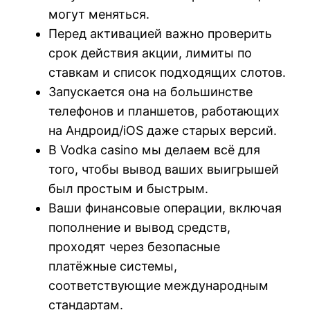
могут меняться.
Перед активацией важно проверить
срок действия акции, лимиты по
ставкам и список подходящих слотов.
Запускается она на большинстве
телефонов и планшетов, работающих
на Андроид/iOS даже старых версий.
В Vodka casino мы делаем всё для
того, чтобы вывод ваших выигрышей
был простым и быстрым.
Ваши финансовые операции, включая
пополнение и вывод средств,
проходят через безопасные
платёжные системы,
соответствующие международным
стандартам.