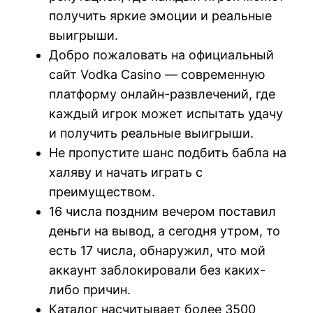
получить яркие эмоции и реальные
выигрыши.
Добро пожаловать на официальный
сайт Vodka Casino — современную
платформу онлайн-развлечений, где
каждый игрок может испытать удачу
и получить реальные выигрыши.
Не пропустите шанс подбить бабла на
халяву и начать играть с
преимуществом.
16 числа поздним вечером поставил
деньги на вывод, а сегодня утром, то
есть 17 числа, обнаружил, что мой
аккаунт заблокировали без каких-
либо причин.
Каталог насчитывает более 3500