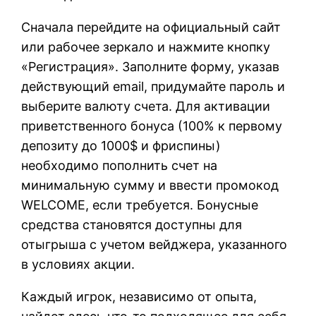
Сначала перейдите на официальный сайт
или рабочее зеркало и нажмите кнопку
«Регистрация». Заполните форму, указав
действующий email, придумайте пароль и
выберите валюту счета. Для активации
приветственного бонуса (100% к первому
депозиту до 1000$ и фриспины)
необходимо пополнить счет на
минимальную сумму и ввести промокод
WELCOME, если требуется. Бонусные
средства становятся доступны для
отыгрыша с учетом вейджера, указанного
в условиях акции.
Каждый игрок, независимо от опыта,