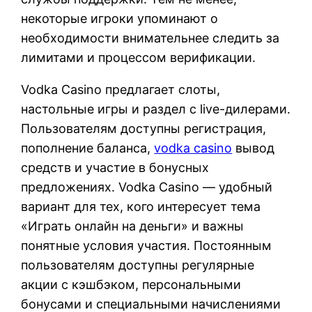
некоторые игроки упоминают о
необходимости внимательнее следить за
лимитами и процессом верификации.
Vodka Casino предлагает слоты,
настольные игры и раздел с live-дилерами.
Пользователям доступны регистрация,
пополнение баланса,
vodka casino
вывод
средств и участие в бонусных
предложениях. Vodka Casino — удобный
вариант для тех, кого интересует тема
«Играть онлайн на деньги» и важны
понятные условия участия. Постоянным
пользователям доступны регулярные
акции с кэшбэком, персональными
бонусами и специальными начислениями