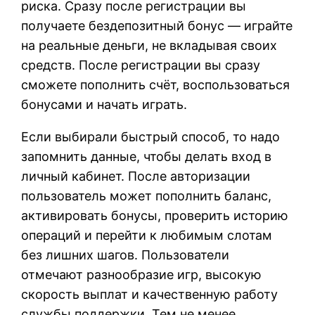
риска. Сразу после регистрации вы
получаете бездепозитный бонус — играйте
на реальные деньги, не вкладывая своих
средств. После регистрации вы сразу
сможете пополнить счёт, воспользоваться
бонусами и начать играть.
Если выбирали быстрый способ, то надо
запомнить данные, чтобы делать вход в
личный кабинет. После авторизации
пользователь может пополнить баланс,
активировать бонусы, проверить историю
операций и перейти к любимым слотам
без лишних шагов. Пользователи
отмечают разнообразие игр, высокую
скорость выплат и качественную работу
службы поддержки. Тем не менее,