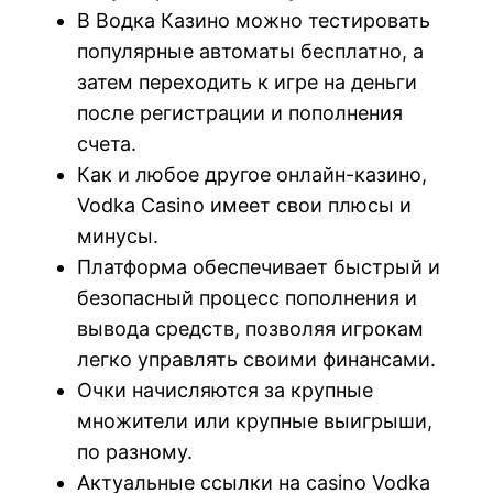
В Водка Казино можно тестировать
популярные автоматы бесплатно, а
затем переходить к игре на деньги
после регистрации и пополнения
счета.
Как и любое другое онлайн-казино,
Vodka Casino имеет свои плюсы и
минусы.
Платформа обеспечивает быстрый и
безопасный процесс пополнения и
вывода средств, позволяя игрокам
легко управлять своими финансами.
Очки начисляются за крупные
множители или крупные выигрыши,
по разному.
Актуальные ссылки на casino Vodka