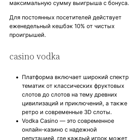
максимальную сумму выигрыша с бонуса.
Для постоянных посетителей действует
еженедельный кешбэк 10% от чистых
проигрышей.
casino vodka
Платформа включает широкий спектр
тематик от классических фруктовых
слотов до слотов на тему древних
цивилизаций и приключений, а также
ретро и современные 3D слоты.
Vodka Casino — это современное
онлайн-казино с надежной
репутацией, где каждый игрок может