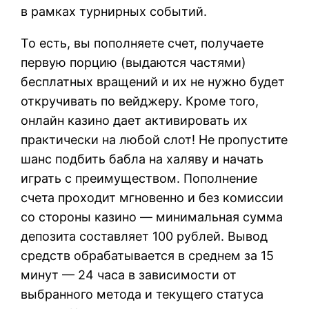
в рамках турнирных событий.
То есть, вы пополняете счет, получаете
первую порцию (выдаются частями)
бесплатных вращений и их не нужно будет
откручивать по вейджеру. Кроме того,
онлайн казино дает активировать их
практически на любой слот! Не пропустите
шанс подбить бабла на халяву и начать
играть с преимуществом. Пополнение
счета проходит мгновенно и без комиссии
со стороны казино — минимальная сумма
депозита составляет 100 рублей. Вывод
средств обрабатывается в среднем за 15
минут — 24 часа в зависимости от
выбранного метода и текущего статуса