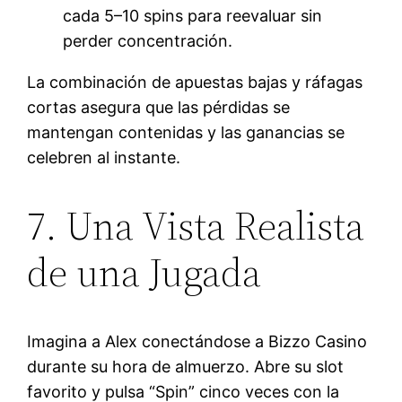
cada 5–10 spins para reevaluar sin
perder concentración.
La combinación de apuestas bajas y ráfagas
cortas asegura que las pérdidas se
mantengan contenidas y las ganancias se
celebren al instante.
7. Una Vista Realista
de una Jugada
Imagina a Alex conectándose a Bizzo Casino
durante su hora de almuerzo. Abre su slot
favorito y pulsa “Spin” cinco veces con la