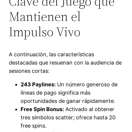
Clave del Juego que
Mantienen el
Impulso Vivo
A continuación, las características
destacadas que resuenan con la audiencia de
sesiones cortas:
243 Paylines:
Un número generoso de
líneas de pago significa más
oportunidades de ganar rápidamente.
Free Spin Bonus:
Activado al obtener
tres símbolos scatter; ofrece hasta 20
free spins.