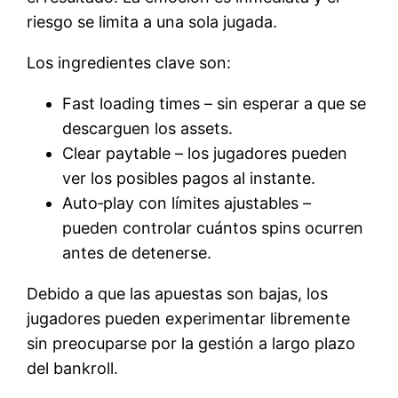
riesgo se limita a una sola jugada.
Los ingredientes clave son:
Fast loading times – sin esperar a que se
descarguen los assets.
Clear paytable – los jugadores pueden
ver los posibles pagos al instante.
Auto‑play con límites ajustables –
pueden controlar cuántos spins ocurren
antes de detenerse.
Debido a que las apuestas son bajas, los
jugadores pueden experimentar libremente
sin preocuparse por la gestión a largo plazo
del bankroll.