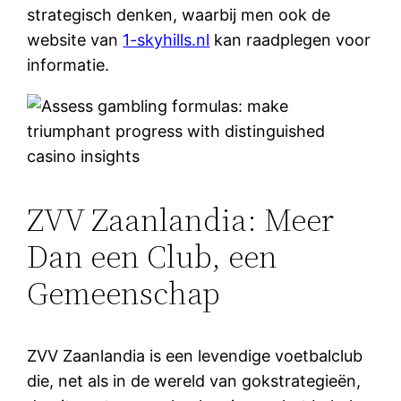
strategisch denken, waarbij men ook de
website van
1-skyhills.nl
kan raadplegen voor
informatie.
ZVV Zaanlandia: Meer
Dan een Club, een
Gemeenschap
ZVV Zaanlandia is een levendige voetbalclub
die, net als in de wereld van gokstrategieën,