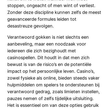
stoppen, ongeacht of men wint of verliest.
Zonder deze discipline kunnen zelfs de meest
geavanceerde formules leiden tot
desastreuze gevolgen.
Verantwoord gokken is niet slechts een
aanbeveling, maar een noodzaak voor
iedereen die zich bezighoudt met
casinospellen. Dit houdt in dat men zich
bewust is van de risico’s en de potentiële
impact op het persoonlijke leven. Casino’s,
zowel fysieke als online, bieden steeds vaker
hulpmiddelen om spelers te ondersteunen bij
verantwoord gedrag, zoals limieten instellen,
pauzes nemen of zelfs tijdelijke uitsluiting.
Het is essentieel om van deze opties gebruik