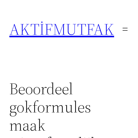
İçeriğe
geç
AKTİFMUTFAK
Beoordeel
gokformules
maak