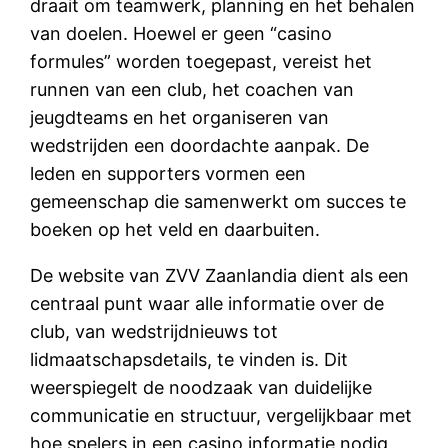
draait om teamwerk, planning en het behalen
van doelen. Hoewel er geen “casino
formules” worden toegepast, vereist het
runnen van een club, het coachen van
jeugdteams en het organiseren van
wedstrijden een doordachte aanpak. De
leden en supporters vormen een
gemeenschap die samenwerkt om succes te
boeken op het veld en daarbuiten.
De website van ZVV Zaanlandia dient als een
centraal punt waar alle informatie over de
club, van wedstrijdnieuws tot
lidmaatschapsdetails, te vinden is. Dit
weerspiegelt de noodzaak van duidelijke
communicatie en structuur, vergelijkbaar met
hoe spelers in een casino informatie nodig