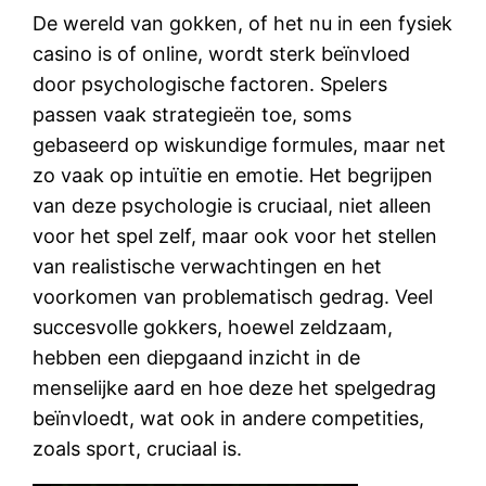
De wereld van gokken, of het nu in een fysiek
casino is of online, wordt sterk beïnvloed
door psychologische factoren. Spelers
passen vaak strategieën toe, soms
gebaseerd op wiskundige formules, maar net
zo vaak op intuïtie en emotie. Het begrijpen
van deze psychologie is cruciaal, niet alleen
voor het spel zelf, maar ook voor het stellen
van realistische verwachtingen en het
voorkomen van problematisch gedrag. Veel
succesvolle gokkers, hoewel zeldzaam,
hebben een diepgaand inzicht in de
menselijke aard en hoe deze het spelgedrag
beïnvloedt, wat ook in andere competities,
zoals sport, cruciaal is.