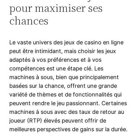
pour maximiser ses
chances
Le vaste univers des jeux de casino en ligne
peut être intimidant, mais choisir les jeux
adaptés à vos préférences et à vos
compétences est une étape clé. Les
machines à sous, bien que principalement
basées sur la chance, offrent une grande
variété de thèmes et de fonctionnalités qui
peuvent rendre le jeu passionnant. Certaines
machines à sous avec des taux de retour au
joueur (RTP) élevés peuvent offrir de
meilleures perspectives de gains sur la durée.