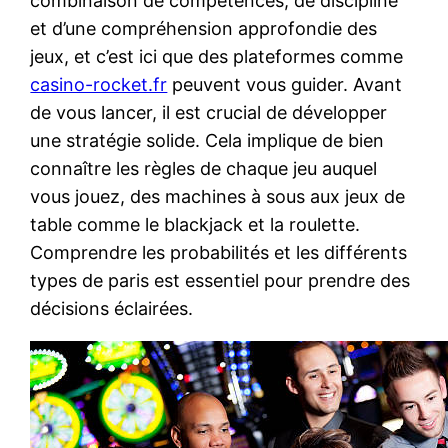
combinaison de compétences, de discipline
et d’une compréhension approfondie des
jeux, et c’est ici que des plateformes comme
casino-rocket.fr
peuvent vous guider. Avant
de vous lancer, il est crucial de développer
une stratégie solide. Cela implique de bien
connaître les règles de chaque jeu auquel
vous jouez, des machines à sous aux jeux de
table comme le blackjack et la roulette.
Comprendre les probabilités et les différents
types de paris est essentiel pour prendre des
décisions éclairées.