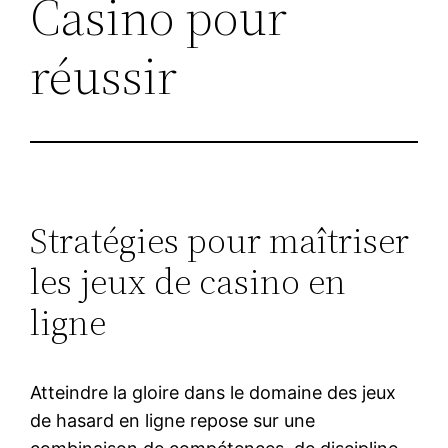
Casino pour
réussir
Stratégies pour maîtriser
les jeux de casino en
ligne
Atteindre la gloire dans le domaine des jeux
de hasard en ligne repose sur une