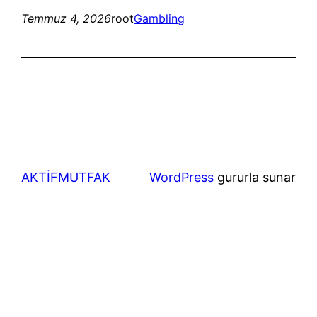
Temmuz 4, 2026
root
Gambling
AKTİFMUTFAK
WordPress
gururla sunar