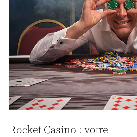
Rocket Casino : votre