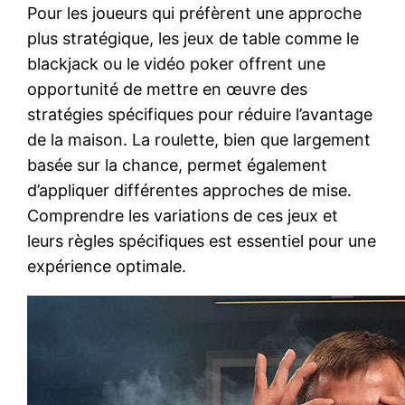
Pour les joueurs qui préfèrent une approche
plus stratégique, les jeux de table comme le
blackjack ou le vidéo poker offrent une
opportunité de mettre en œuvre des
stratégies spécifiques pour réduire l’avantage
de la maison. La roulette, bien que largement
basée sur la chance, permet également
d’appliquer différentes approches de mise.
Comprendre les variations de ces jeux et
leurs règles spécifiques est essentiel pour une
expérience optimale.