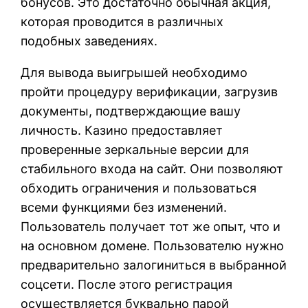
бонусов. Это достаточно обычная акция,
которая проводится в различных
подобных заведениях.
Для вывода выигрышей необходимо
пройти процедуру верификации, загрузив
документы, подтверждающие вашу
личность. Казино предоставляет
проверенные зеркальные версии для
стабильного входа на сайт. Они позволяют
обходить ограничения и пользоваться
всеми функциями без изменений.
Пользователь получает тот же опыт, что и
на основном домене. Пользователю нужно
предварительно залогиниться в выбранной
соцсети. После этого регистрация
осуществляется буквально парой