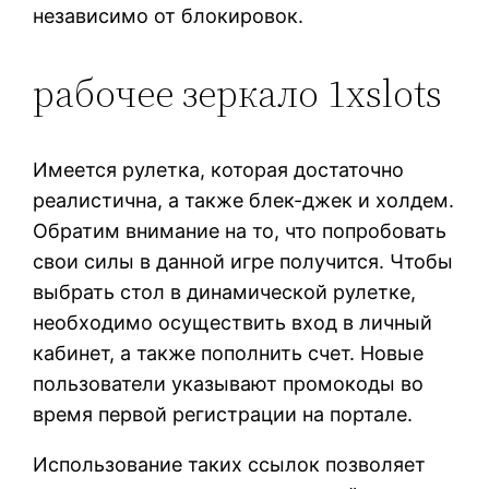
независимо от блокировок.
рабочее зеркало 1xslots
Имеется рулетка, которая достаточно
реалистична, а также блек-джек и холдем.
Обратим внимание на то, что попробовать
свои силы в данной игре получится. Чтобы
выбрать стол в динамической рулетке,
необходимо осуществить вход в личный
кабинет, а также пополнить счет. Новые
пользователи указывают промокоды во
время первой регистрации на портале.
Использование таких ссылок позволяет