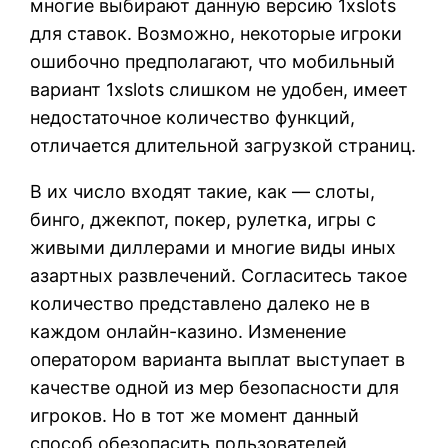
многие выбирают данную версию 1xslots
для ставок. Возможно, некоторые игроки
ошибочно предполагают, что мобильный
вариант 1xslots слишком не удобен, имеет
недостаточное количество функций,
отличается длительной загрузкой страниц.
В их число входят такие, как — слоты,
бинго, джекпот, покер, рулетка, игры с
живыми диллерами и многие виды иных
азартных развлечений. Согласитесь такое
количество представлено далеко не в
каждом онлайн-казино. Изменение
оператором варианта выплат выступает в
качестве одной из мер безопасности для
игроков. Но в тот же момент данный
способ обезопасить пользователей