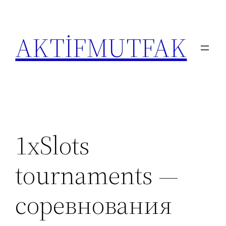
İçeriğe
geç
AKTİFMUTFAK
1xSlots
tournaments —
соревнования