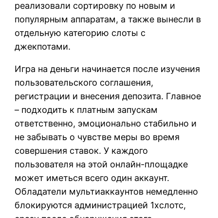
реализовали сортировку по новым и
популярным аппаратам, а также вынесли в
отдельную категорию слоты с
джекпотами.
Игра на деньги начинается после изучения
пользовательского соглашения,
регистрации и внесения депозита. Главное
– подходить к платным запускам
ответственно, эмоционально стабильно и
не забывать о чувстве меры во время
совершения ставок. У каждого
пользователя на этой онлайн-площадке
может иметься всего один аккаунт.
Обладатели мультиаккаунтов немедленно
блокируются администрацией 1xслотс,