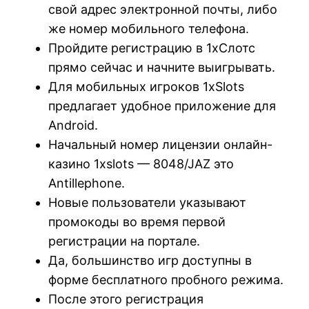
свой адрес электронной почты, либо
же номер мобильного телефона.
Пройдите регистрацию в 1хСлотс
прямо сейчас и начните выигрывать.
Для мобильных игроков 1xSlots
предлагает удобное приложение для
Android.
Начальный номер лицензии онлайн-
казино 1xslots — 8048/JAZ это
Antillephone.
Новые пользователи указывают
промокоды во время первой
регистрации на портале.
Да, большинство игр доступны в
форме бесплатного пробного режима.
После этого регистрация