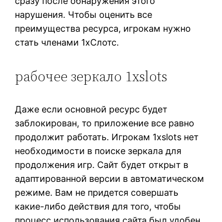
сразу после обнаружения этого
нарушения. Чтобы оценить все
преимущества ресурса, игрокам нужно
стать членами 1хСлотс.
рабочее зеркало 1xslots
Даже если основной ресурс будет
заблокирован, то приложение все равно
продолжит работать. Игрокам 1xslots нет
необходимости в поиске зеркала для
продолжения игр. Сайт будет открыт в
адаптированной версии в автоматическом
режиме. Вам не придется совершать
какие-либо действия для того, чтобы
процесс использования сайта был удобен.