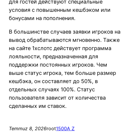
для гостей действуют специальные
условия с повышенным кешбэком или
бонусами на пополнения.
В большинстве случаев заявки игроков на
вывод обрабатываются мгновенно. Также
на сайте 1xслотс действует программа
лояльности, предназначенная для
поддержки постоянных игроков. Чем
выше статус игрока, тем больше размер
кешбэка, он составляет до 50%, в
отдельных случаях 100%. Статус
пользователя зависит от количества
сделанных им ставок.
Temmuz 8, 2026
root
1500A Z