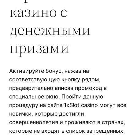
казино с
денежными
призами
Активируйте бонус, нажав на
соответствующую кнопку рядом,
предварительно вписав промокод в
специальное окно. Пройти данную
процедуру на сайте 1xSlot casino могут все
новички, которые достигли
совершеннолетия и проживают в странах,
которые не входят в список запрещенных