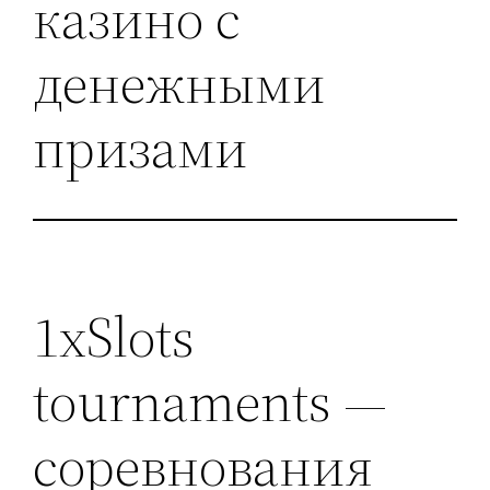
казино с
денежными
призами
1xSlots
tournaments —
соревнования